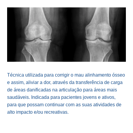
Técnica utilizada para corrigir o mau alinhamento ósseo
e assim, aliviar a dor, através da transferência de carga
de áreas danificadas na articulação para áreas mais
saudáveis. Indicada para pacientes jovens e ativos,
para que possam continuar com as suas atividades de
alto impacto e/ou recreativas.