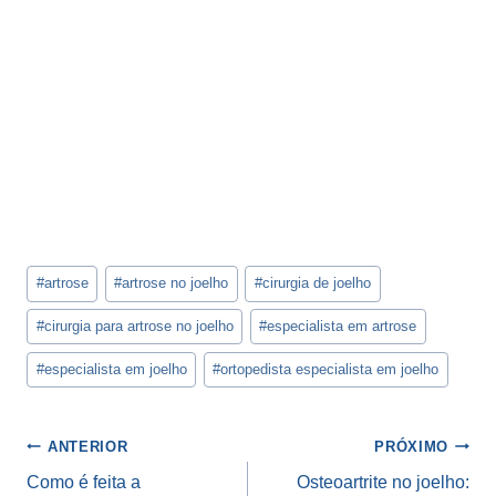
Tags
#
artrose
#
artrose no joelho
#
cirurgia de joelho
do
Post:
#
cirurgia para artrose no joelho
#
especialista em artrose
#
especialista em joelho
#
ortopedista especialista em joelho
Navegação
ANTERIOR
PRÓXIMO
de
Como é feita a
Osteoartrite no joelho: