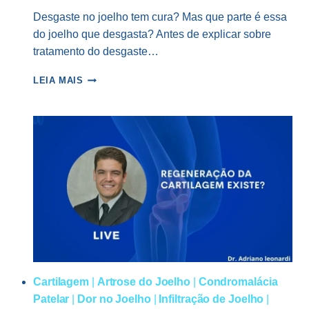
Desgaste no joelho tem cura? Mas que parte é essa
do joelho que desgasta? Antes de explicar sobre
tratamento do desgaste…
DESGASTE
LEIA MAIS
NO
JOELHO
TEM
CURA?
O
QUE
DEVO
FAZER?
Cartilagem
|
Artrose do Joelho
|
Condromalácia
Patelar
|
Dor no Joelho
|
Infiltração de Joelho
|