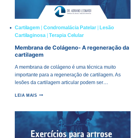
Cartilagem
|
Condromalácia Patelar
|
Lesão
Cartilaginosa
|
Terapia Celular
Membrana de Colágeno- A regeneração da
cartilagem
A membrana de colágeno é uma técnica muito
importante para a regeneração de cartilagem. As
lesões da cartilagem articular podem ser…
MEMBRANA
LEIA MAIS
DE
COLÁGENO-
A
REGENERAÇÃO
DA
CARTILAGEM