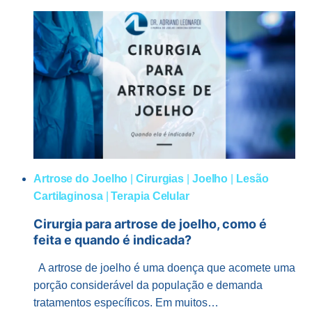
PELA
BIOMEMBRANA
DE
COLÁGENO
Artrose do Joelho
|
Cirurgias
|
Joelho
|
Lesão
Cartilaginosa
|
Terapia Celular
Cirurgia para artrose de joelho, como é
feita e quando é indicada?
A artrose de joelho é uma doença que acomete uma
porção considerável da população e demanda
tratamentos específicos. Em muitos…