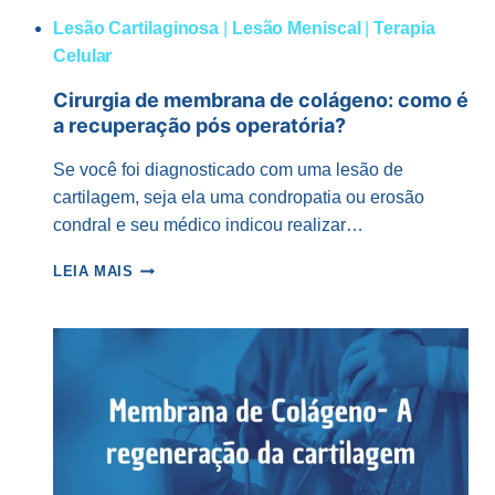
Lesão Cartilaginosa
|
Lesão Meniscal
|
Terapia
Celular
Cirurgia de membrana de colágeno: como é
a recuperação pós operatória?
Se você foi diagnosticado com uma lesão de
cartilagem, seja ela uma condropatia ou erosão
condral e seu médico indicou realizar…
CIRURGIA
LEIA MAIS
DE
MEMBRANA
DE
COLÁGENO:
COMO
É
A
RECUPERAÇÃO
PÓS
OPERATÓRIA?