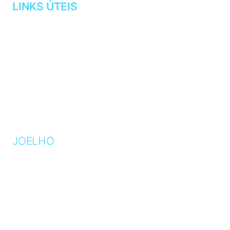
LINKS ÚTEIS
AGENDAMENTOS
CURRÍCULO
MINHA CLÍNICA
LOCALIZAÇÃO
OPERE CONOSCO
BLOG
JOELHO
ARTROSE
CARTILAGEM
GENO VALGO
GENO VARO
LIGAMENTOS