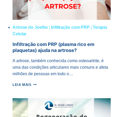
Artrose do Joelho
|
Infiltração com PRP
|
Terapia
Celular
Infiltração com PRP (plasma rico em
plaquetas) ajuda na artrose?
A artrose, também conhecida como osteoartrite, é
uma das condições articulares mais comuns e afeta
milhões de pessoas em todo o…
INFILTRAÇÃO
LEIA MAIS
COM
PRP
(PLASMA
RICO
EM
PLAQUETAS)