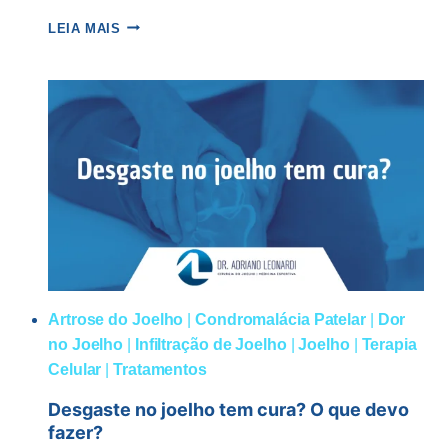
CIRURGIA
LEIA MAIS
PARA
ARTROSE
DE
JOELHO,
COMO
É
FEITA
E
QUANDO
É
INDICADA?
Artrose do Joelho
|
Condromalácia Patelar
|
Dor
no Joelho
|
Infiltração de Joelho
|
Joelho
|
Terapia
Celular
|
Tratamentos
Desgaste no joelho tem cura? O que devo
fazer?