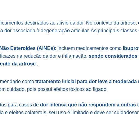
camentos destinados ao alívio da dor. No contexto da artrose,
r a dor associada à degeneração articular. As principais classe
 Não Esteroides (AINEs)
: Incluem medicamentos como
Ibupro
eficazes na redução da dor e inflamação,
sendo considerados 
mento da artrose
.​
omendado como
tratamento inicial para dor leve a moderada
om cuidado, pois possui efeitos tóxicos ao fígado.
dos para casos de
dor intensa que não respondem a outras t
a e efeitos colaterais, seu uso é limitado e deve ser cuidadosa