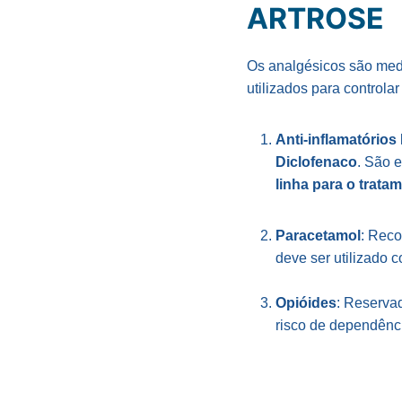
ARTROSE
Os analgésicos são medi
utilizados para controla
Anti-inflamatórios
Diclofenaco
. São 
linha para o trata
Paracetamol
: Rec
deve ser utilizado c
Opióides
: Reserva
risco de dependênci