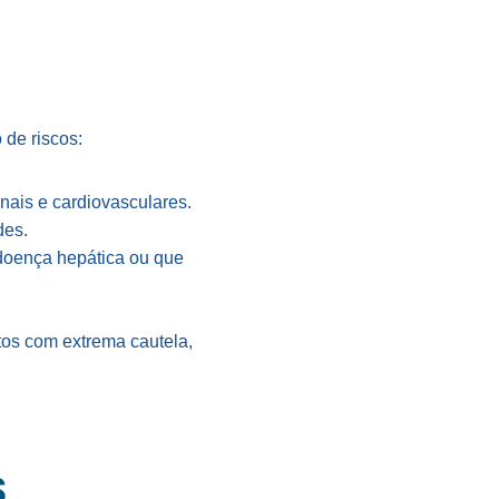
 de riscos:
enais e cardiovasculares.
des.
doença hepática ou que
os com extrema cautela,
S