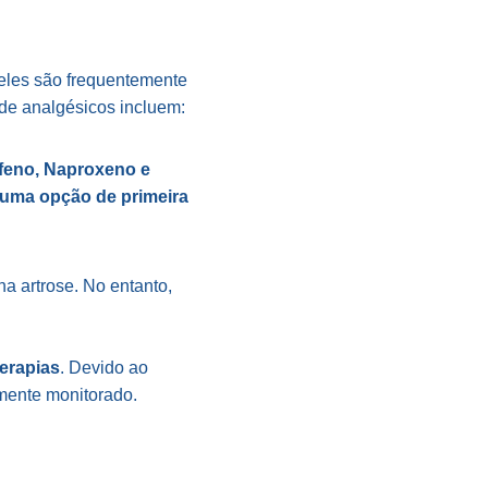
 eles são frequentemente
s de analgésicos incluem:
feno, Naproxeno e
uma opção de primeira
na artrose. No entanto,
erapias
. Devido ao
mente monitorado.​