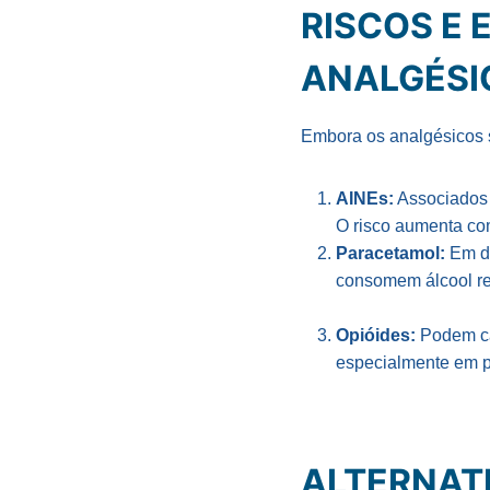
RISCOS E 
ANALGÉSI
Embora os analgésicos s
AINEs:
Associados a
O risco aumenta co
Paracetamol:
Em do
consomem álcool re
Opióides:
Podem ca
especialmente em pa
ALTERNAT