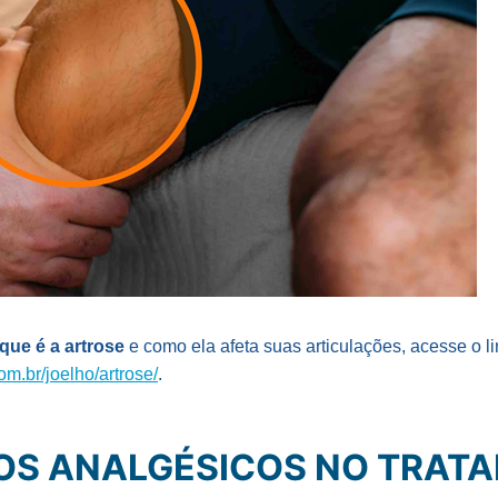
que é a artrose
e como ela afeta suas articulações, acesse o li
om.br/joelho/artrose/
.
DOS ANALGÉSICOS NO TRAT