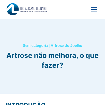
Pular
para
o
Conteúdo
Sem categoria
|
Artrose do Joelho
Artrose não melhora, o que
fazer?