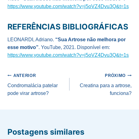
https://www.youtube.com/watch?v=j5oVZ4Dvu3Q&t=1s
REFERÊNCIAS BIBLIOGRÁFICAS
LEONARDI, Adriano.
“Sua Artrose não melhora por
esse motivo”
. YouTube, 2021. Disponível em:
https://www.youtube.com/watch?v=j5oVZ4Dvu3Q&t=1s
Navegação
ANTERIOR
PRÓXIMO
de
Condromalácia patelar
Creatina para a artrose,
pode virar artrose?
funciona?
Post
Postagens similares