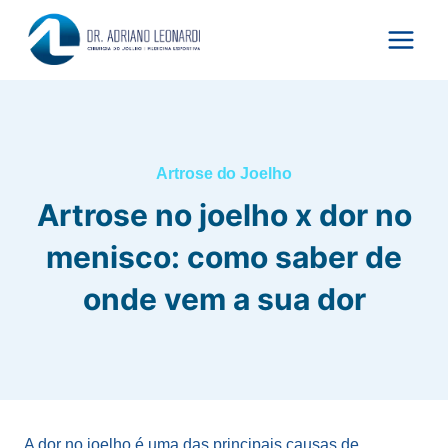
Pular
para
o
Conteúdo
Artrose do Joelho
Artrose no joelho x dor no
menisco: como saber de
onde vem a sua dor
A dor no joelho é uma das principais causas de