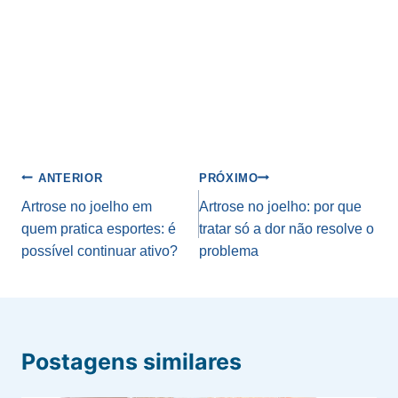
Navegação
ANTERIOR
PRÓXIMO
de
Artrose no joelho em
Artrose no joelho: por que
quem pratica esportes: é
tratar só a dor não resolve o
Post
possível continuar ativo?
problema
Postagens similares