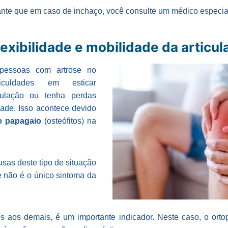
tante que em caso de inchaço, você consulte um médico especial
exibilidade e mobilidade da articul
essoas com artrose no
iculdades em esticar
culação ou tenha perdas
idade. Isso acontece devido
e papagaio
(osteófitos) na
sas deste tipo de situação
e não é o único sintoma da
aos demais, é um importante indicador. Neste caso, o orto