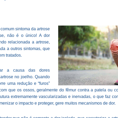
s comum sintoma da artrose
-se, não é o único! A dor
ando relacionada a artrose,
da a outros sintomas, que
em tratados.
izar a causa das dores
a artrose no joelho. Quando
rre uma redução e “furos”
 com que os ossos, geralmente do fêmur contra a patela ou c
trutura extremamente vascularizadas e inervadas, o que faz com 
menizar o impacto e proteger, gere muitos mecanismos de dor.