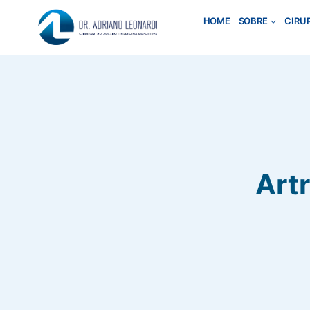
Pular
HOME
SOBRE
CIRU
para
o
Conteúdo
Artr