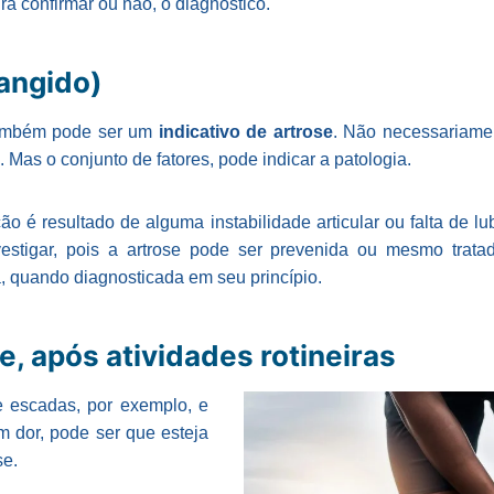
á confirmar ou não, o diagnóstico.
angido)
 também pode ser um
indicativo de artrose
. Não necessariame
se. Mas o conjunto de fatores, pode indicar a patologia.
ção é resultado de alguma instabilidade articular ou falta de l
vestigar, pois a artrose pode ser prevenida ou mesmo trat
a, quando diagnosticada em seu princípio.
e, após atividades rotineiras
 escadas, por exemplo, e
m dor, pode ser que esteja
se.