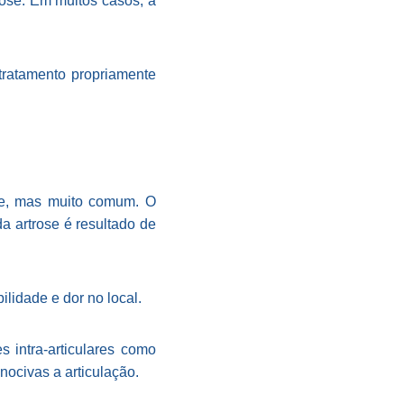
rose. Em muitos casos, a
 tratamento propriamente
te, mas muito comum. O
a artrose é resultado de
idade e dor no local.
 intra-articulares como
 nocivas a articulação.