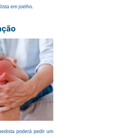
ista em joelho.
ação
pedista poderá pedir um