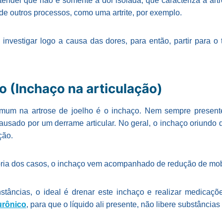
tender que não é somente a dor isolada, que caracteriza a art
o de outros processos, como uma artrite, por exemplo.
 investigar logo a causa das dores, para então, partir para o
o (Inchaço na articulação)
omum na artrose de joelho é o inchaço. Nem sempre presen
ausado por um derrame articular. No geral, o inchaço oriundo d
ção.
ria dos casos, o inchaço vem acompanhado de redução de mobil
tâncias, o ideal é drenar este inchaço e realizar medicações
urônico
, para que o líquido ali presente, não libere substâncias