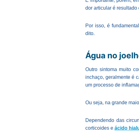
É importante, porém, en
dor articular é resultad
Por isso, é fundamental
dito.
Água no joelh
Outro sintoma muito c
inchaço, geralmente é c
um processo de inflama
Ou seja, na grande maio
Dependendo das circuns
corticoides e
ácido hial