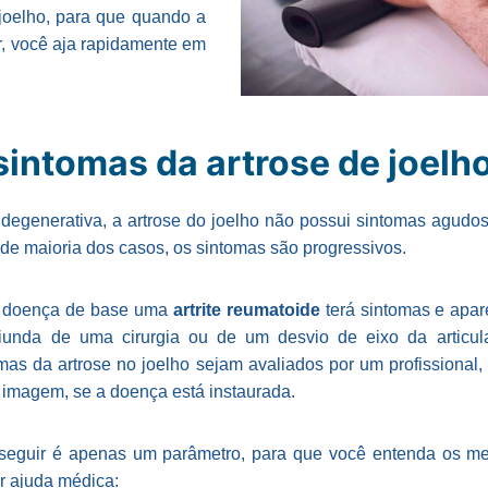
 joelho, para que quando a
r, você aja rapidamente em
sintomas da artrose de joelh
a degenerativa, a artrose do joelho não possui sintomas agud
nde maioria dos casos, os sintomas são progressivos.
o doença de base uma
artrite reumatoide
terá sintomas e apar
iunda de uma cirurgia ou de um desvio de eixo da articula
mas da artrose no joelho sejam avaliados por um profissional, 
 imagem, se a doença está instaurada.
a seguir é apenas um parâmetro, para que você entenda os m
r ajuda médica: