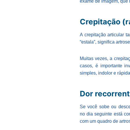
exame de imagem, que ir
Crepitação (r
A crepitação articular
“estala”, significa artro
Muitas vezes, a crepita
casos, é importante in
simples, indolor e rápid
Dor recorrent
Se você sobe ou desce
no dia seguinte está co
com um quadro de artro