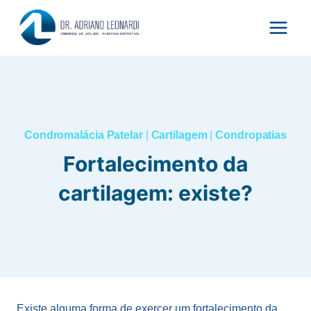
Pular
para
o
Conteúdo
Condromalácia Patelar
|
Cartilagem
|
Condropatias
Fortalecimento da
cartilagem: existe?
Existe alguma forma de exercer um fortalecimento da