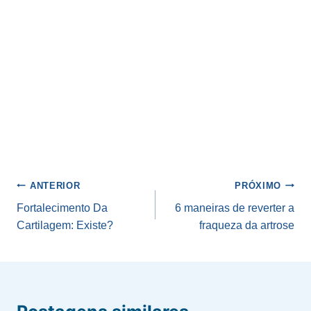
Navegação
ANTERIOR
PRÓXIMO
de
Fortalecimento Da
6 maneiras de reverter a
Cartilagem: Existe?
fraqueza da artrose
Post