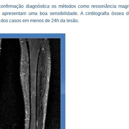
confirmação diagnóstica os métodos como ressonância magné
e apresentam uma boa sensibilidade. A cintilografia óssea d
% dos casos em menos de 24h da lesão.