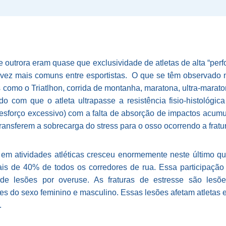
ue outrora eram quase que exclusividade de atletas de alta “perf
 vez mais comuns entre esportistas. O que se têm observado n
s como o Triatlhon, corrida de montanha, maratona, ultra-marat
do com que o atleta ultrapasse a resistência fisio-histológi
sforço excessivo) com a falta de absorção de impactos acumul
ansferem a sobrecarga do stress para o osso ocorrendo a fratur
 em atividades atléticas cresceu enormemente neste último qu
is de 40% de todos os corredores de rua. Essa participaçã
de lesões por overuse. As fraturas de estresse são les
es do sexo feminino e masculino. Essas lesões afetam atletas
.