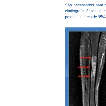
São necessários para 
cintilografia óssea, qu
patologia, cerca de 95