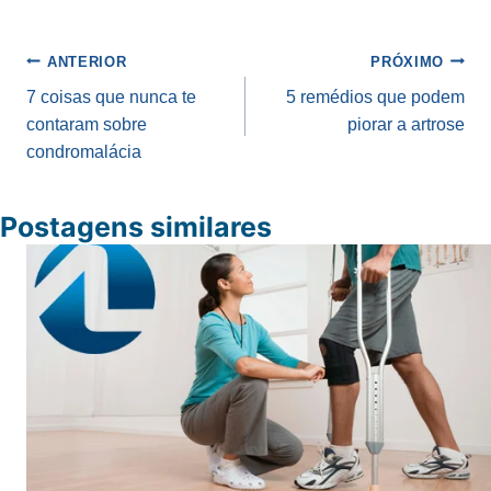
Navegação
ANTERIOR
PRÓXIMO
de
7 coisas que nunca te
5 remédios que podem
contaram sobre
piorar a artrose
Post
condromalácia
Postagens similares