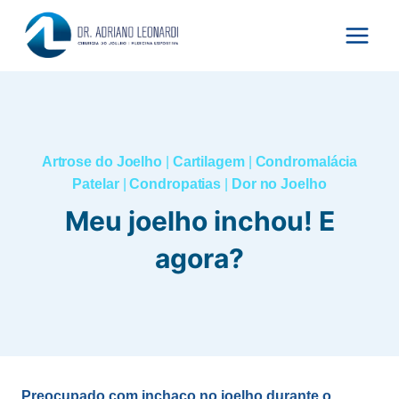
Pular
para
o
Conteúdo
Artrose do Joelho
|
Cartilagem
|
Condromalácia
Patelar
|
Condropatias
|
Dor no Joelho
Meu joelho inchou! E
agora?
Preocupado com inchaço no joelho durante o