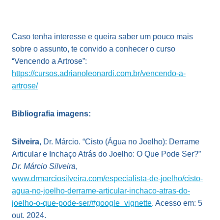
Caso tenha interesse e queira saber um pouco mais
sobre o assunto, te convido a conhecer o curso
“Vencendo a Artrose”:
https://cursos.adrianoleonardi.com.br/vencendo-a-
artrose/
Bibliografia imagens:
Silveira
, Dr. Márcio. “Cisto (Água no Joelho): Derrame
Articular e Inchaço Atrás do Joelho: O Que Pode Ser?”
Dr. Márcio Silveira
,
www.drmarciosilveira.com/especialista-de-joelho/cisto-
agua-no-joelho-derrame-articular-inchaco-atras-do-
joelho-o-que-pode-ser/#google_vignette
. Acesso em: 5
out. 2024.