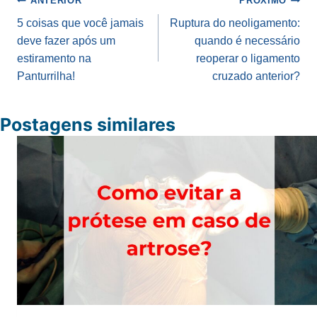
Navegação
ANTERIOR
PRÓXIMO
de
5 coisas que você jamais
Ruptura do neoligamento:
deve fazer após um
quando é necessário
Post
estiramento na
reoperar o ligamento
Panturrilha!
cruzado anterior?
Postagens similares