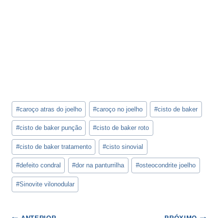
Tags
#
caroço atras do joelho
#
caroço no joelho
#
cisto de baker
do
Post:
#
cisto de baker punção
#
cisto de baker roto
#
cisto de baker tratamento
#
cisto sinovial
#
defeito condral
#
dor na panturrilha
#
osteocondrite joelho
#
Sinovite vilonodular