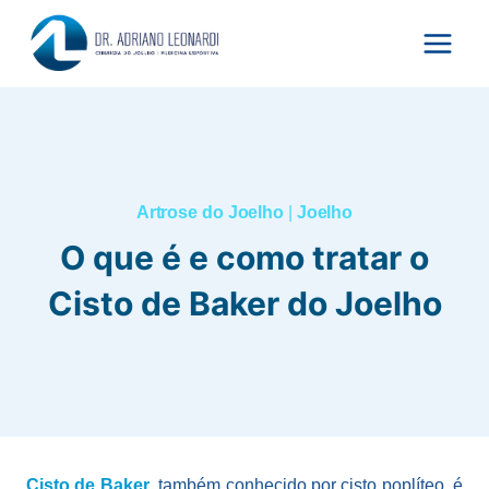
Pular
para
o
Conteúdo
Artrose do Joelho
|
Joelho
O que é e como tratar o
Cisto de Baker do Joelho
Cisto de Baker
, também conhecido por cisto poplíteo, é