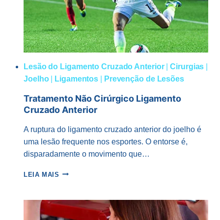
Lesão do Ligamento Cruzado Anterior
|
Cirurgias
|
Joelho
|
Ligamentos
|
Prevenção de Lesões
Tratamento Não Cirúrgico Ligamento
Cruzado Anterior
A ruptura do ligamento cruzado anterior do joelho é
uma lesão frequente nos esportes. O entorse é,
disparadamente o movimento que…
TRATAMENTO
LEIA MAIS
NÃO
CIRÚRGICO
LIGAMENTO
CRUZADO