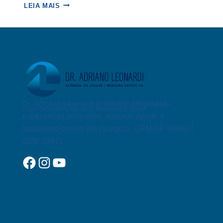
CIRURGIA
LEIA MAIS
DE
RECONSTRUÇÃO
DO
LIGAMENTO
CRUZADO
ANTERIOR
Dr. Adriano Leonardi é médico ortopedista
Logo Adriano Leonardi Horizontal Novo
especialista em joelho, atuando desde o
tratamento clínico até cirurgico. CRM/SP 99660 |
RQE 38911
Facebook
Instagram
YouTube