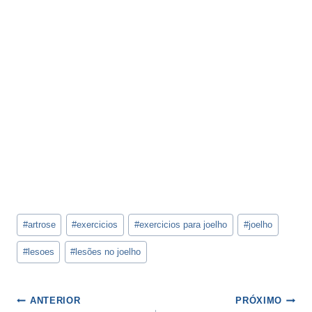
Tags
#
artrose
#
exercicios
#
exercicios para joelho
#
joelho
do
Post:
#
lesoes
#
lesões no joelho
Navegação
ANTERIOR
PRÓXIMO