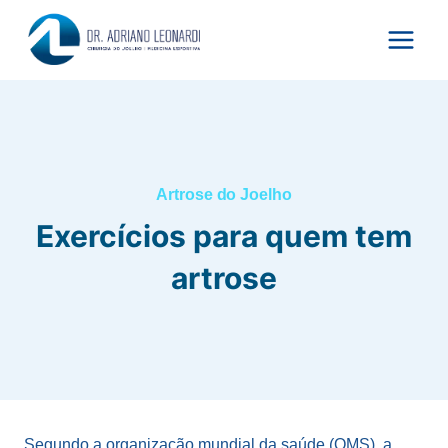
Pular
para
o
Conteúdo
Artrose do Joelho
Exercícios para quem tem
artrose
Segundo a organização mundial da saúde (OMS), a