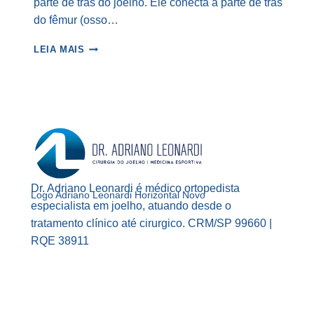
parte de trás do joelho. Ele conecta a parte de trás
do fêmur (osso…
LESÃO
LEIA MAIS
DO
LIGAMENTO
CRUZADO
POSTERIOR
Dr. Adriano Leonardi é médico ortopedista
Logo Adriano Leonardi Horizontal Novo
especialista em joelho, atuando desde o
tratamento clínico até cirurgico. CRM/SP 99660 |
RQE 38911
Facebook
Instagram
YouTube