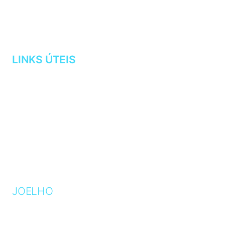
LINKS ÚTEIS
AGENDAMENTOS
CURRÍCULO
MINHA CLÍNICA
LOCALIZAÇÃO
OPERE CONOSCO
BLOG
JOELHO
ARTROSE
CARTILAGEM