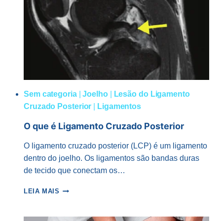
MULHERES:
ENTENDA
AS
DIFERENÇAS
EM
RELAÇÃO
AOS
HOMENS.
Sem categoria
|
Joelho
|
Lesão do Ligamento
Cruzado Posterior
|
Ligamentos
O que é Ligamento Cruzado Posterior
O ligamento cruzado posterior (LCP) é um ligamento
dentro do joelho. Os ligamentos são bandas duras
de tecido que conectam os…
O
LEIA MAIS
QUE
É
LIGAMENTO