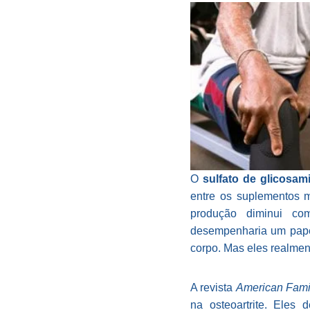
O
sulfato de glicosam
entre os suplementos m
produção diminui co
desempenharia um papel
corpo. Mas eles realme
A revista
American Fami
na osteoartrite. Eles