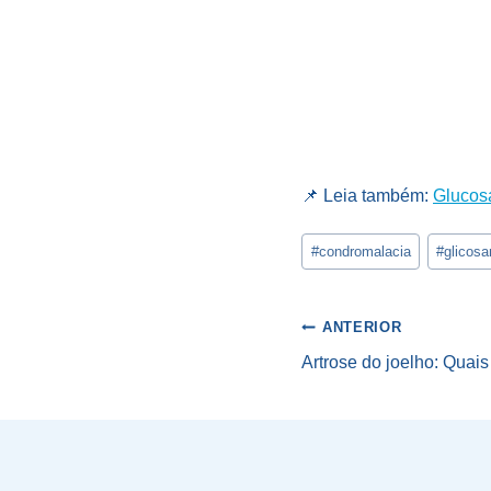
📌 Leia também:
Glucosa
Tags
#
condromalacia
#
glicos
do
Post:
Navegaçã
ANTERIOR
Artrose do joelho: Quai
de
Post