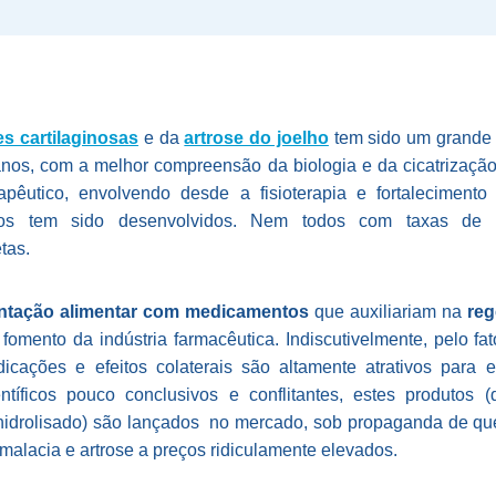
es cartilaginosas
e da
artrose do joelho
tem sido um grande 
anos, com a melhor compreensão da biologia e da cicatrização 
pêutico, envolvendo desde a fisioterapia e fortalecimento m
icos tem sido desenvolvidos. Nem todos com taxas de suc
tas.
tação alimentar com medicamentos
que auxiliariam na
reg
fomento da indústria farmacêutica. Indiscutivelmente, pelo fa
dicações e efeitos colaterais são altamente atrativos para
tíficos pouco conclusivos e conflitantes, estes produtos (d
 hidrolisado) são lançados no mercado, sob propaganda de que
malacia e artrose a preços ridiculamente elevados.