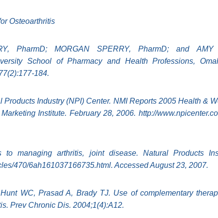
or Osteoarthritis
Y, PharmD; MORGAN SPERRY, PharmD; and AMY
iversity School of Pharmacy and Health Professions, Om
77(2):177-184.
al Products Industry (NPI) Center. NMI Reports 2005 Health & W
l Marketing Institute. February 28, 2006. http://www.npicenter.
 to managing arthritis, joint disease. Natural Products Insi
icles/470/6ah161037166735.html. Accessed August 23, 2007.
 Hunt WC, Prasad A, Brady TJ. Use of complementary thera
ritis. Prev Chronic Dis. 2004;1(4):A12.