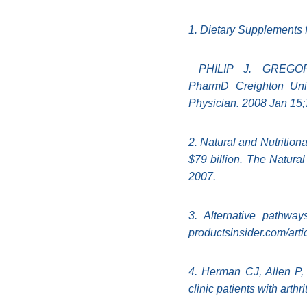
1. Dietary Supplements f
PHILIP J. GREGOR
PharmD
Creighton Un
Physician. 2008 Jan 15;
2. Natural and Nutrition
$79 billion. The Natura
2007.
3. Alternative pathways
productsinsider.com/art
4. Herman CJ, Allen P,
clinic patients with arth