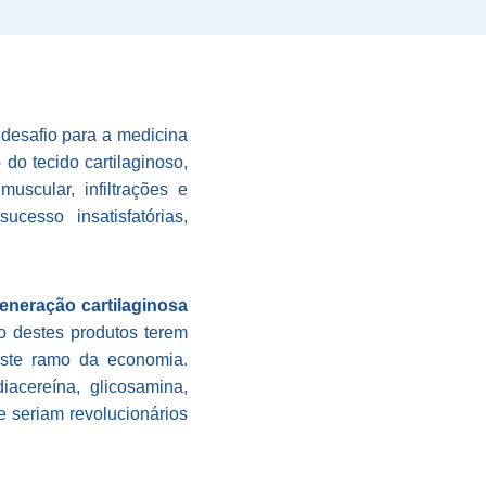
desafio para a medicina
do tecido cartilaginoso,
uscular, infiltrações e
esso insatisfatórias,
eneração cartilaginosa
to destes produtos terem
 este ramo da economia.
iacereína, glicosamina,
 seriam revolucionários