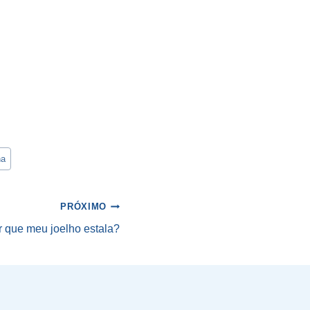
na
PRÓXIMO
r que meu joelho estala?