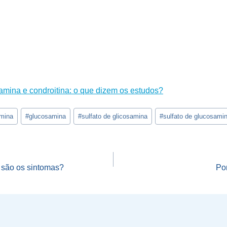
mina e condroitina: o que dizem os estudos?
amina
#
glucosamina
#
sulfato de glicosamina
#
sulfato de glucosami
o
s são os sintomas?
Po