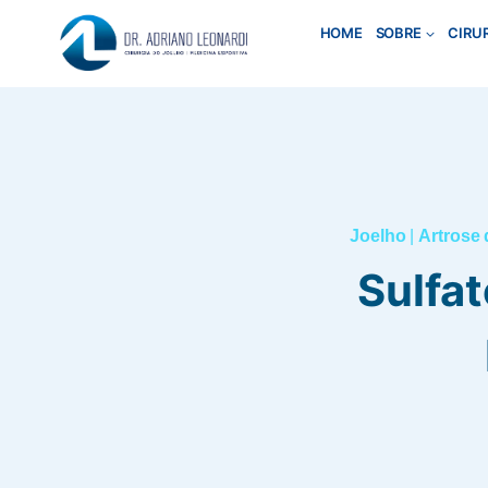
Pular
HOME
SOBRE
CIRU
para
o
Conteúdo
Joelho
|
Artrose 
Sulfa