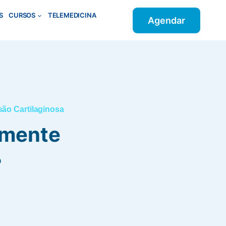
S
CURSOS
TELEMEDICINA
Agendar
são Cartilaginosa
lmente
?