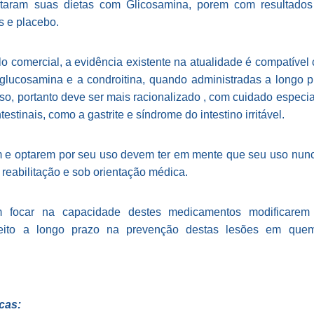
aram suas dietas com Glicosamina, porem com resultados 
s e placebo.
lo comercial, a evidência existente na atualidade é compatível
, glucosamina e a condroitina, quando administradas a long
uso, portanto deve ser mais racionalizado , com cuidado especia
stinais, como a gastrite e síndrome do intestino irritável.
m e optarem por seu uso devem ter em mente que seu uso nunc
reabilitação e sob orientação médica.
m focar na capacidade destes medicamentos modificare
efeito a longo prazo na prevenção destas lesões em quem
cas: