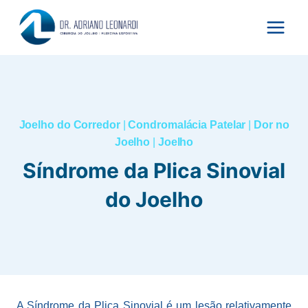
Pular
para
o
Conteúdo
Joelho do Corredor
|
Condromalácia Patelar
|
Dor no
Joelho
|
Joelho
Síndrome da Plica Sinovial
do Joelho
A Síndrome da Plica Sinovial é um lesão relativamente