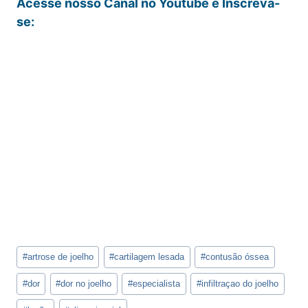
Acesse nosso Canal no Youtube e Inscreva-
se:
Tags
#
artrose de joelho
#
cartilagem lesada
#
contusão óssea
do
Post:
#
dor
#
dor no joelho
#
especialista
#
infiltraçao do joelho