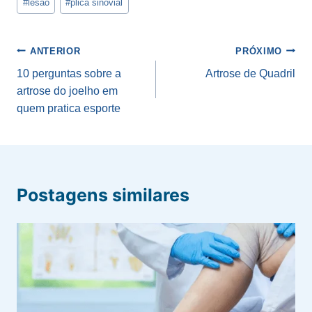
#
lesão
#
plica sinovial
Navegação
ANTERIOR
PRÓXIMO
de
10 perguntas sobre a
Artrose de Quadril
artrose do joelho em
Post
quem pratica esporte
Postagens similares