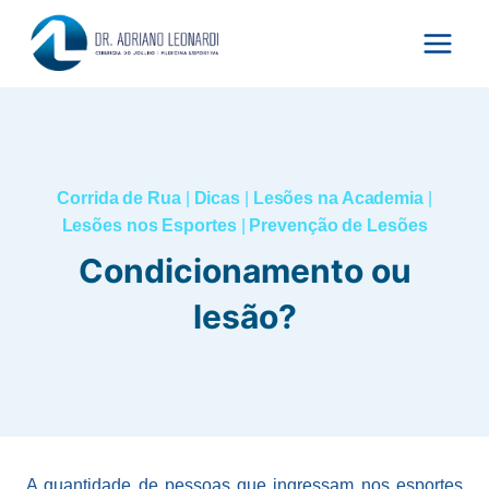
Pular
para
o
Conteúdo
Corrida de Rua
|
Dicas
|
Lesões na Academia
|
Lesões nos Esportes
|
Prevenção de Lesões
Condicionamento ou
lesão?
A quantidade de pessoas que ingressam nos esportes