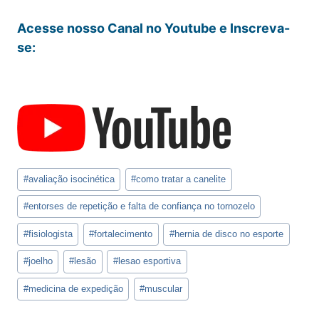
Acesse nosso Canal no Youtube e Inscreva-
se:
Tags
#
avaliação isocinética
#
como tratar a canelite
do
Post:
#
entorses de repetição e falta de confiança no tornozelo
#
fisiologista
#
fortalecimento
#
hernia de disco no esporte
#
joelho
#
lesão
#
lesao esportiva
#
medicina de expedição
#
muscular