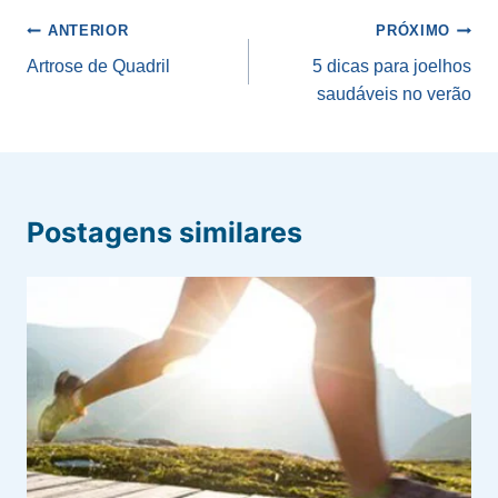
Navegação
ANTERIOR
PRÓXIMO
de
Artrose de Quadril
5 dicas para joelhos
saudáveis no verão
Post
Postagens similares