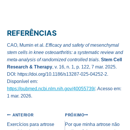
REFERÊNCIAS
CAO, Mumin et al.
Efficacy and safety of mesenchymal
stem cells in knee osteoarthritis: a systematic review and
meta-analysis of randomized controlled trials
.
Stem Cell
Research & Therapy
, v. 16, n. 1, p. 122, 7 mar. 2025.
DOI: https://doi.org/10.1186/s13287-025-04252-2.
Disponível em:
https://pubmed.ncbi.nlm.nih.gov/40055739/
. Acesso em:
1 mar. 2026.
Navegação
ANTERIOR
PRÓXIMO
de
Exercícios para artrose
Por que minha artrose não