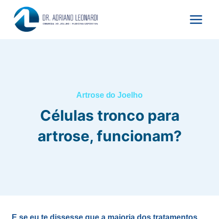
Pular
para
o
Conteúdo
Artrose do Joelho
Células tronco para
artrose, funcionam?
E se eu te dissesse que a maioria dos tratamentos