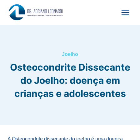
Pular
para
o
Conteúdo
Joelho
Osteocondrite Dissecante
do Joelho: doença em
crianças e adolescentes
A Osteocondrite dissecante do joelho é uma doença