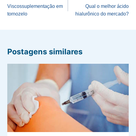
de
Viscossuplementação em
Qual o melhor ácido
tornozelo
hialurônico do mercado?
Post
Postagens similares