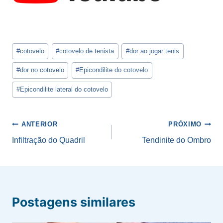
Tags
#
cotovelo
#
cotovelo de tenista
#
dor ao jogar tenis
do
Post:
#
dor no cotovelo
#
Epicondilite do cotovelo
#
Epicondilite lateral do cotovelo
Navegação
ANTERIOR
PRÓXIMO
de
Infiltração do Quadril
Tendinite do Ombro
Post
Postagens similares