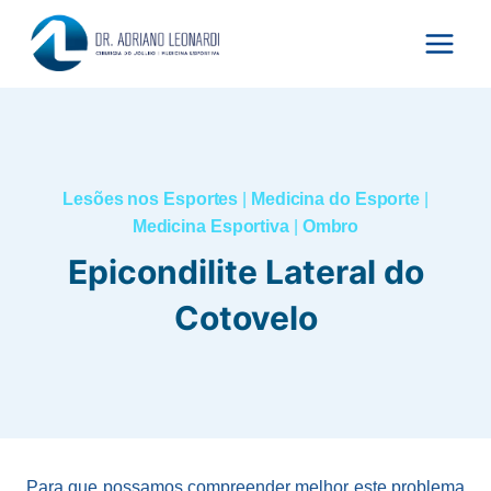
Pular
para
o
Conteúdo
Lesões nos Esportes
|
Medicina do Esporte
|
Medicina Esportiva
|
Ombro
Epicondilite Lateral do
Cotovelo
Para que possamos compreender melhor este problema