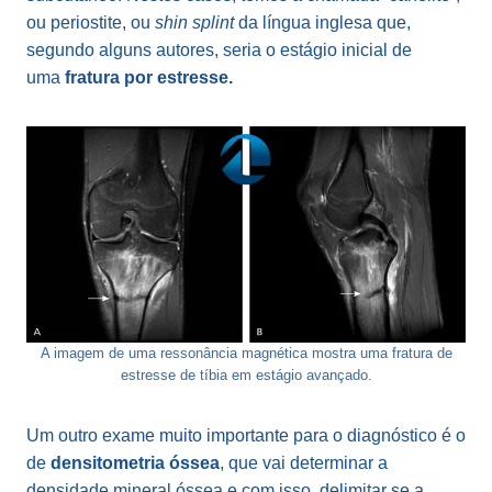
ou periostite, ou
shin splint
da língua inglesa que,
segundo alguns autores, seria o estágio inicial de
uma
fratura por estresse.
A imagem de uma ressonância magnética mostra uma fratura de
estresse de tíbia em estágio avançado.
Um outro exame muito importante para o diagnóstico é o
de
densitometria óssea
, que vai determinar a
densidade mineral óssea e com isso, delimitar se a