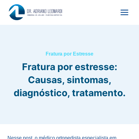
Pular
para
o
Conteúdo
Fratura por Estresse
Fratura por estresse:
Causas, sintomas,
diagnóstico, tratamento.
Nesse post, o médico ortopedista especialista em