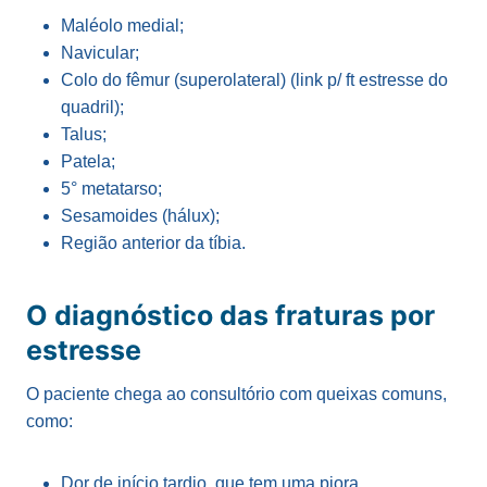
Maléolo medial;
Navicular;
Colo do fêmur (superolateral) (link p/ ft estresse do
quadril);
Talus;
Patela;
5° metatarso;
Sesamoides (hálux);
Região anterior da tíbia.
O diagnóstico das fraturas por
estresse
O paciente chega ao consultório com queixas comuns,
como:
Dor de início tardio, que tem uma piora