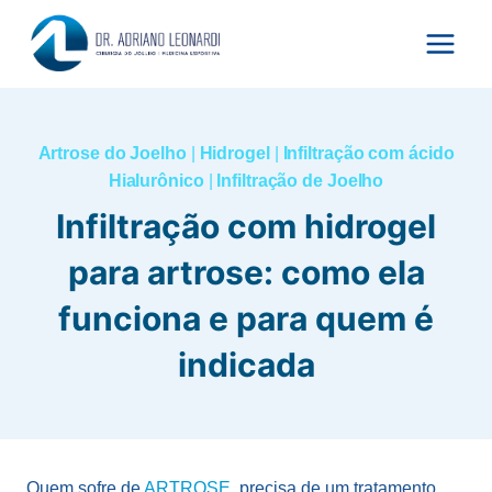
Pular
para
o
Conteúdo
Artrose do Joelho
|
Hidrogel
|
Infiltração com ácido
Hialurônico
|
Infiltração de Joelho
Infiltração com hidrogel
para artrose: como ela
funciona e para quem é
indicada
Quem sofre de
ARTROSE
, precisa de um tratamento