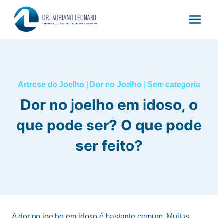
Pular
para
o
Conteúdo
Artrose do Joelho
|
Dor no Joelho
|
Sem categoria
Dor no joelho em idoso, o
que pode ser? O que pode
ser feito?
A dor no joelho em idoso é bastante comum. Muitas