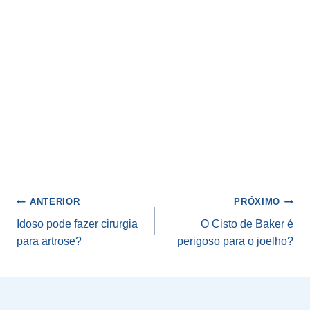
Navegação
ANTERIOR
PRÓXIMO
de
Idoso pode fazer cirurgia
O Cisto de Baker é
para artrose?
perigoso para o joelho?
Post