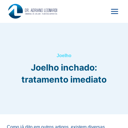
Pular
para
o
Conteúdo
Joelho
Joelho inchado:
tratamento imediato
Como já dito em outros artigos, existem diversas