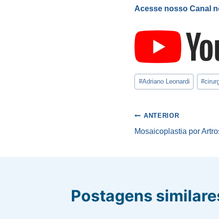
Acesse nosso Canal no
Tags
#
Adriano Leonardi
#
cirur
do
Post:
Navegaçã
ANTERIOR
Mosaicoplastia por Artr
de
Post
Postagens similare