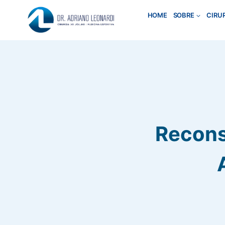
Pular
HOME
SOBRE
CIRU
para
o
Conteúdo
Recons