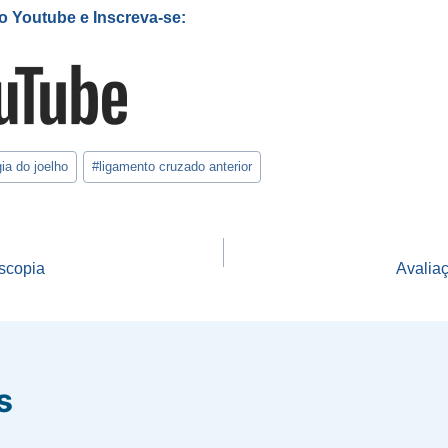
 Youtube e Inscreva-se:
gia do joelho
#
ligamento cruzado anterior
o
oscopia
Avaliaç
s