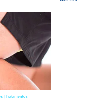
DICAS
PARA
QUEM
SOFREU
A
LESÃO
DO
LIGAMENTO
CRUZADO
ANTERIOR
es
|
Tratamentos