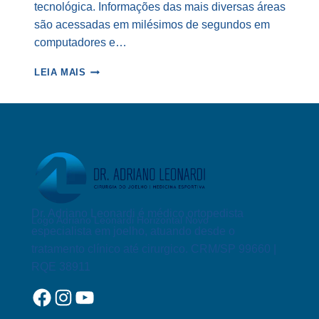
tecnológica. Informações das mais diversas áreas
são acessadas em milésimos de segundos em
computadores e…
O
LEIA MAIS
QUE
É
UM
EDEMA
ÓSSEO?
Dr. Adriano Leonardi é médico ortopedista
Logo Adriano Leonardi Horizontal Novo
especialista em joelho, atuando desde o
tratamento clínico até cirurgico. CRM/SP 99660 |
RQE 38911
Facebook
Instagram
YouTube