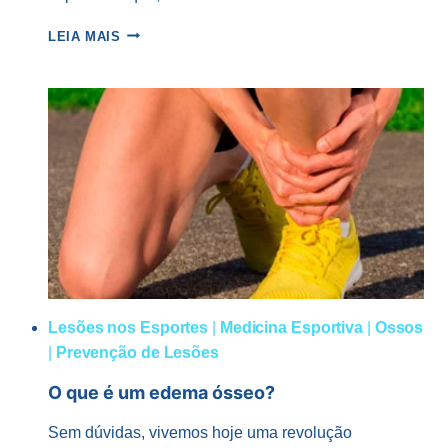
SÍNDROME
LEIA MAIS
DA
PLICA
SINOVIAL
DO
JOELHO
Lesões nos Esportes
|
Medicina Esportiva
|
Ossos
|
Prevenção de Lesões
O que é um edema ósseo?
Sem dúvidas, vivemos hoje uma revolução