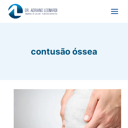
Pular
para
o
Conteúdo
contusão óssea