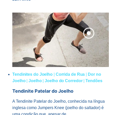
ISOCINÉTICA
DO
JOELHO
Tendinites do Joelho
|
Corrida de Rua
|
Dor no
Joelho
|
Joelho
|
Joelho do Corredor
|
Tendões
Tendinite Patelar do Joelho
A Tendinite Patelar do Joelho, conhecida na língua
inglesa como Jumpers Knee (joelho do saltador) é
uma condição que, apesar de…