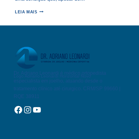
TENDINITE
LEIA MAIS
PATELAR
DO
JOELHO
Dr. Adriano Leonardi é médico ortopedista
Logo Adriano Leonardi Horizontal Novo
especialista em joelho, atuando desde o
tratamento clínico até cirurgico. CRM/SP 99660 |
RQE 38911
Facebook
Instagram
YouTube