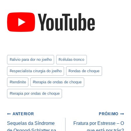
Tags
#
alivio para dor no joelho
#
células-tronco
do
Post:
#
especialista cirurgia do joelho
#
ondas de choque
#
tendinite
#
terapia de ondas de choque
#
terapia por ondas de choque
Navegação
ANTERIOR
PRÓXIMO
de
Sequelas da Síndrome
Fratura por Estresse – O
de Osgood-Schlatter na
que está por trás?