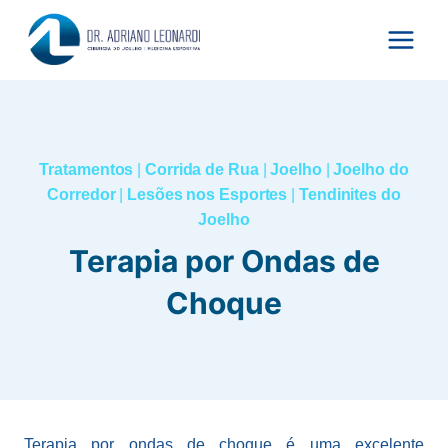
Pular
para
o
Conteúdo
Tratamentos
|
Corrida de Rua
|
Joelho
|
Joelho do
Corredor
|
Lesões nos Esportes
|
Tendinites do
Joelho
Terapia por Ondas de
Choque
Terapia por ondas de choque é uma excelente