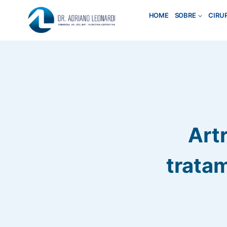
Pular
HOME
SOBRE
CIRU
para
o
Conteúdo
Artr
trata