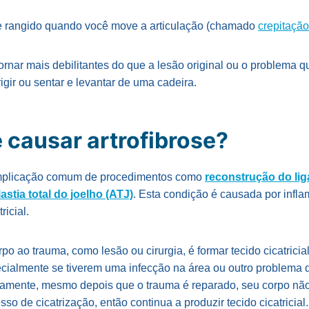
 rangido quando você move a articulação (chamado
crepitação
nar mais debilitantes do que a lesão original ou o problema qu
irigir ou sentar e levantar de uma cadeira.
 causar artrofibrose?
omplicação comum de procedimentos como
reconstrução do li
lastia total do joelho (ATJ)
. Esta condição é causada por infl
ricial.
rpo ao trauma, como lesão ou cirurgia, é formar tecido cicatric
cialmente se tiverem uma infecção na área ou outro problema qu
camente, mesmo depois que o trauma é reparado, seu corpo n
so de cicatrização, então continua a produzir tecido cicatricial.