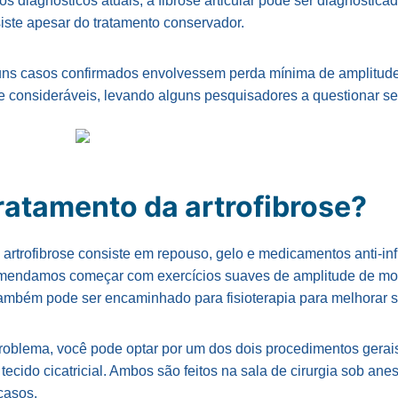
os diagnósticos atuais, a fibrose articular pode ser diagnostic
siste apesar do tratamento conservador.
uns casos confirmados envolvessem perda mínima de amplitud
e consideráveis, levando alguns pesquisadores a questionar se 
ratamento da artrofibrose?
a artrofibrose consiste em repouso, gelo e medicamentos anti-inf
omendamos começar com exercícios suaves de amplitude de mo
 também pode ser encaminhado para fisioterapia para melhorar
problema, você pode optar por um dos dois procedimentos gerais
tecido cicatricial. Ambos são feitos na sala de cirurgia sob ane
casos.