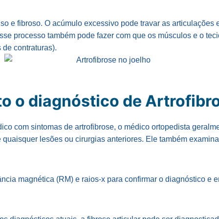
enso e fibroso. O acúmulo excessivo pode travar as articulações e
sse processo também pode fazer com que os músculos e o teci
de contraturas).
to o diagnóstico de Artrofib
co com sintomas de artrofibrose, o médico ortopedista geralm
re quaisquer lesões ou cirurgias anteriores. Ele também examin
ncia magnética (RM) e raios-x para confirmar o diagnóstico e 