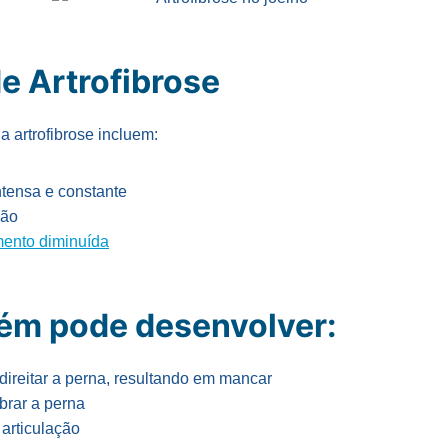
e Artrofibrose
a artrofibrose incluem:
ntensa e constante
ção
ento diminuída
ém pode desenvolver:
ireitar a perna, resultando em mancar
brar a perna
 articulação