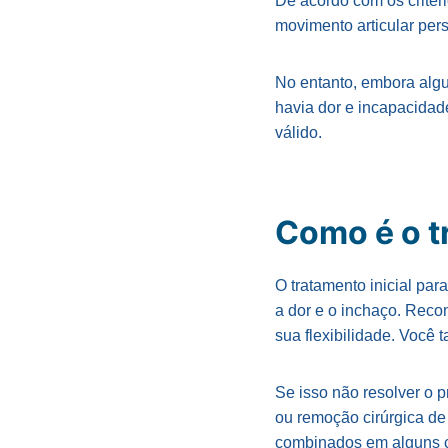
De acordo com os critéri
movimento articular per
No entanto, embora alg
havia dor e incapacidad
válido.
Como é o t
O tratamento inicial par
a dor e o inchaço. Rec
sua flexibilidade. Você
Se isso não resolver o 
ou remoção cirúrgica de 
combinados em alguns 