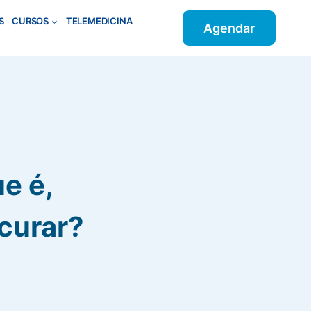
S
CURSOS
TELEMEDICINA
Agendar
ue é,
curar?