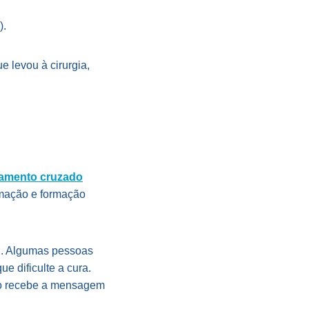
).
e levou à cirurgia,
gamento cruzado
amação e formação
ial. Algumas pessoas
e dificulte a cura.
ão recebe a mensagem