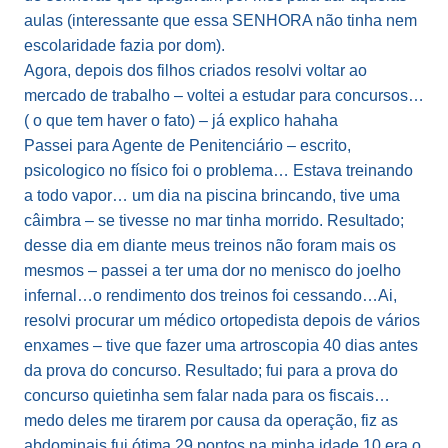
aulas (interessante que essa SENHORA não tinha nem
escolaridade fazia por dom).
Agora, depois dos filhos criados resolvi voltar ao
mercado de trabalho – voltei a estudar para concursos…
( o que tem haver o fato) – já explico hahaha
Passei para Agente de Penitenciário – escrito,
psicologico no físico foi o problema… Estava treinando
a todo vapor… um dia na piscina brincando, tive uma
câimbra – se tivesse no mar tinha morrido. Resultado;
desse dia em diante meus treinos não foram mais os
mesmos – passei a ter uma dor no menisco do joelho
infernal…o rendimento dos treinos foi cessando…Ai,
resolvi procurar um médico ortopedista depois de vários
enxames – tive que fazer uma artroscopia 40 dias antes
da prova do concurso. Resultado; fui para a prova do
concurso quietinha sem falar nada para os fiscais…
medo deles me tirarem por causa da operação, fiz as
abdominais fui ótima 29 pontos na minha idade 10 era o