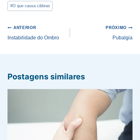
Post:
#
O que causa cãibras
Navegação
ANTERIOR
PRÓXIMO
de
Instabilidade do Ombro
Pubalgia
Post
Postagens similares