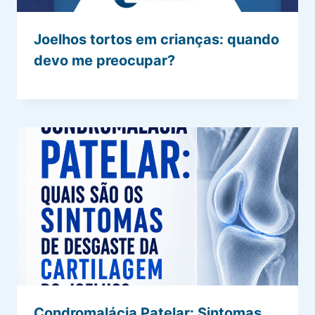
Joelhos tortos em crianças: quando
devo me preocupar?
Condromalácia Patelar: Sintomas,