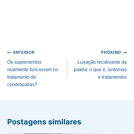
Navegação
ANTERIOR
PRÓXIMO
de
Os suplementos
Luxação recidivante da
realmente funcionam no
patela: o que é, sintomas
Post
tratamento de
e tratamentos
condropatias?
Postagens similares