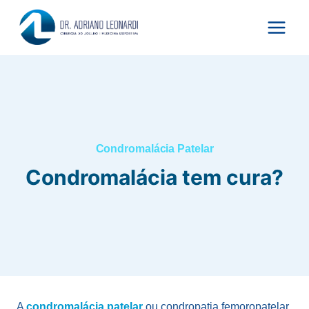
Pular
para
o
Conteúdo
Condromalácia Patelar
Condromalácia tem cura?
A
condromalácia patelar
ou condropatia femoropatelar