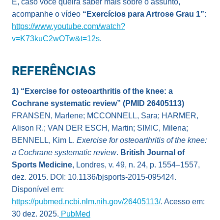
E, caso você queira saber mais sobre o assunto,
acompanhe o vídeo
“Exercícios para Artrose Grau 1”
:
https://www.youtube.com/watch?
v=K73kuC2wOTw&t=12s
.
REFERÊNCIAS
1) “Exercise for osteoarthritis of the knee: a
Cochrane systematic review” (PMID 26405113)
FRANSEN, Marlene; MCCONNELL, Sara; HARMER,
Alison R.; VAN DER ESCH, Martin; SIMIC, Milena;
BENNELL, Kim L.
Exercise for osteoarthritis of the knee:
a Cochrane systematic review
.
British Journal of
Sports Medicine
, Londres, v. 49, n. 24, p. 1554–1557,
dez. 2015. DOI: 10.1136/bjsports-2015-095424.
Disponível em:
https://pubmed.ncbi.nlm.nih.gov/26405113/
. Acesso em:
30 dez. 2025.
PubMed