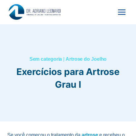
Pular
para
o
Conteúdo
Sem categoria
|
Artrose do Joelho
Exercícios para Artrose
Grau I
Se você começou o tratamento da
artrose
e recebeu o