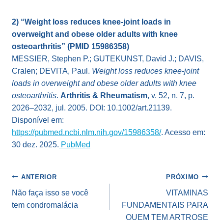
2) “Weight loss reduces knee-joint loads in
overweight and obese older adults with knee
osteoarthritis” (PMID 15986358)
MESSIER, Stephen P.; GUTEKUNST, David J.; DAVIS,
Cralen; DEVITA, Paul.
Weight loss reduces knee-joint
loads in overweight and obese older adults with knee
osteoarthritis
.
Arthritis & Rheumatism
, v. 52, n. 7, p.
2026–2032, jul. 2005. DOI: 10.1002/art.21139.
Disponível em:
https://pubmed.ncbi.nlm.nih.gov/15986358/
. Acesso em:
30 dez. 2025.
PubMed
Navegação
ANTERIOR
PRÓXIMO
de
Não faça isso se você
VITAMINAS
tem condromalácia
FUNDAMENTAIS PARA
Post
QUEM TEM ARTROSE