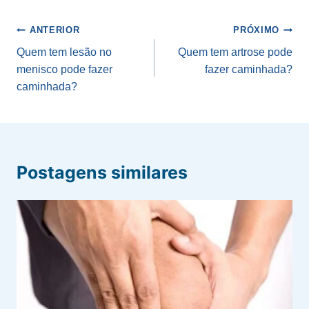
Navegação
ANTERIOR
PRÓXIMO
de
Quem tem lesão no
Quem tem artrose pode
menisco pode fazer
fazer caminhada?
Post
caminhada?
Postagens similares