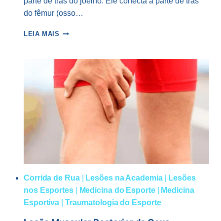
parte de trás do joelho. Ele conecta a parte de trás
do fêmur (osso…
LESÃO
LEIA MAIS
DO
LIGAMENTO
CRUZADO
POSTERIOR
Corrida de Rua
|
Lesões na Academia
|
Lesões
nos Esportes
|
Medicina do Esporte
|
Medicina
Esportiva
|
Traumatologia do Esporte