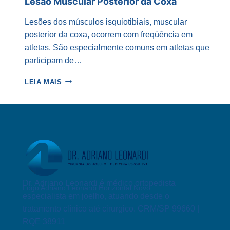
Lesão Muscular Posterior da Coxa
Lesões dos músculos isquiotibiais, muscular
posterior da coxa, ocorrem com freqüência em
atletas. São especialmente comuns em atletas que
participam de…
LESÃO
LEIA MAIS
MUSCULAR
POSTERIOR
DA
COXA
Dr. Adriano Leonardi é médico ortopedista
Logo Adriano Leonardi Horizontal Novo
especialista em joelho, atuando desde o
tratamento clínico até cirurgico. CRM/SP 99660 |
RQE 38911