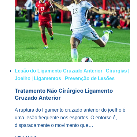
OPERAR
O
LIGAMENTO
CRUZADO
ANTERIOR?
Lesão do Ligamento Cruzado Anterior
|
Cirurgias
|
Joelho
|
Ligamentos
|
Prevenção de Lesões
Tratamento Não Cirúrgico Ligamento
Cruzado Anterior
A ruptura do ligamento cruzado anterior do joelho é
uma lesão frequente nos esportes. O entorse é,
disparadamente o movimento que…
TRATAMENTO