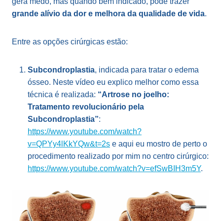
gera medo, mas quando bem indicado, pode trazer
grande alívio da dor e melhora da qualidade de vida
.
Entre as opções cirúrgicas estão:
Subcondroplastia
, indicada para tratar o edema
ósseo. Neste vídeo eu explico melhor como essa
técnica é realizada:
“Artrose no joelho:
Tratamento revolucionário pela
Subcondroplastia”
:
https://www.youtube.com/watch?
v=QPYy4lKkYQw&t=2s
e aqui eu mostro de perto o
procedimento realizado por mim no centro cirúrgico:
https://www.youtube.com/watch?v=efSwBIH3m5Y
.