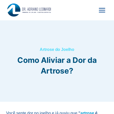
Pular
para
o
Conteúdo
Artrose do Joelho
Como Aliviar a Dor da
Artrose?
Você sente dor no joelho e já ouviu que
“
artrose
é