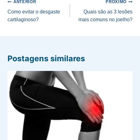
Navegação
ANTERIOR
PRÓXIMO
de
Como evitar o desgaste
Quais são as 3 lesões
cartilaginoso?
mais comuns no joelho?
Post
Postagens similares