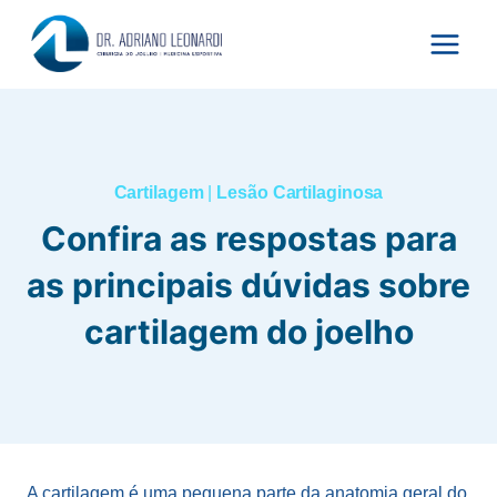
Pular
para
o
Conteúdo
Cartilagem
|
Lesão Cartilaginosa
Confira as respostas para
as principais dúvidas sobre
cartilagem do joelho
A cartilagem é uma pequena parte da anatomia geral do