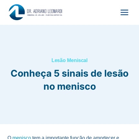
Pular
para
o
Conteúdo
Lesão Meniscal
Conheça 5 sinais de lesão
no menisco
O
menisco
tem a importante função de amortecer e