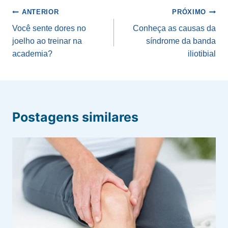
Navegação
ANTERIOR
PRÓXIMO
de
Você sente dores no
Conheça as causas da
joelho ao treinar na
síndrome da banda
Post
academia?
iliotibial
Postagens similares