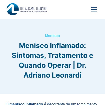
Pular
para
o
Conteúdo
Menisco
Menisco Inflamado:
Sintomas, Tratamento e
Quando Operar | Dr.
Adriano Leonardi
O
menisco inflamado
é decorrente de um rompimento