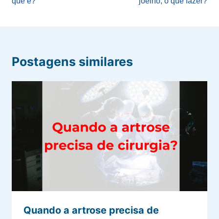
que é?
joelho, o que fazer?
Post
Postagens similares
Quando a artrose precisa de