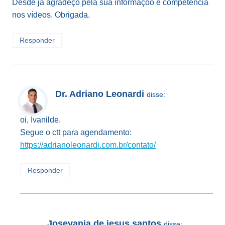
Desde já agradeço pela sua informaçõo e competência
nos vídeos. Obrigada.
Responder
Dr. Adriano Leonardi
disse:
oi, Ivanilde.
Segue o ctt para agendamento:
https://adrianoleonardi.com.br/contato/
Responder
Josevania de jesus santos
disse: