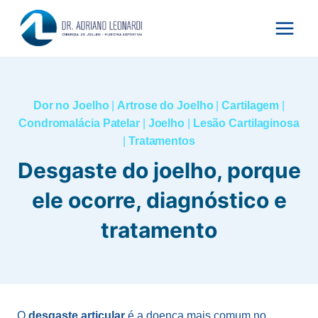
Pular
para
o
Conteúdo
Dor no Joelho
|
Artrose do Joelho
|
Cartilagem
|
Condromalácia Patelar
|
Joelho
|
Lesão Cartilaginosa
|
Tratamentos
Desgaste do joelho, porque
ele ocorre, diagnóstico e
tratamento
O
desgaste articular
é a doença mais comum no