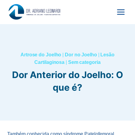
Pular
para
o
Conteúdo
Artrose do Joelho
|
Dor no Joelho
|
Lesão
Cartilaginosa
|
Sem categoria
Dor Anterior do Joelho: O
que é?
Também conhecida como síndrome Patelofemoral