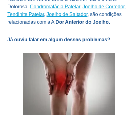
Dolorosa,
Condromalácia Patelar
,
Joelho de Corredor
,
Tendinite Patelar
,
Joelho de Saltador
, são condições
relacionadas com a A
Dor Anterior do Joelho
.
Já ouviu falar em algum desses problemas?