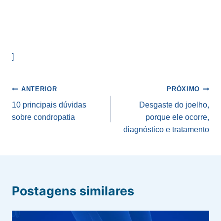
]
Navegação
ANTERIOR
PRÓXIMO
de
10 principais dúvidas
Desgaste do joelho,
sobre condropatia
porque ele ocorre,
Post
diagnóstico e tratamento
Postagens similares