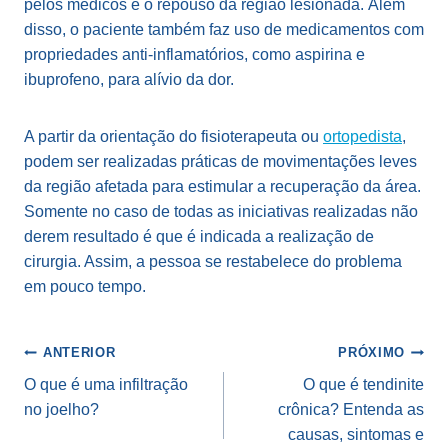
pelos médicos é o repouso da região lesionada. Além
disso, o paciente também faz uso de medicamentos com
propriedades anti-inflamatórios, como aspirina e
ibuprofeno, para alívio da dor.
A partir da orientação do fisioterapeuta ou
ortopedista
,
podem ser realizadas práticas de movimentações leves
da região afetada para estimular a recuperação da área.
Somente no caso de todas as iniciativas realizadas não
derem resultado é que é indicada a realização de
cirurgia. Assim, a pessoa se restabelece do problema
em pouco tempo.
Navegação
ANTERIOR
PRÓXIMO
de
O que é uma infiltração
O que é tendinite
no joelho?
crônica? Entenda as
Post
causas, sintomas e