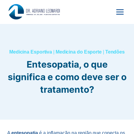
Pular
para
o
Conteúdo
Medicina Esportiva
|
Medicina do Esporte
|
Tendões
Entesopatia, o que
significa e como deve ser o
tratamento?
A
entesopatia
é a inflamação na região que conecta os