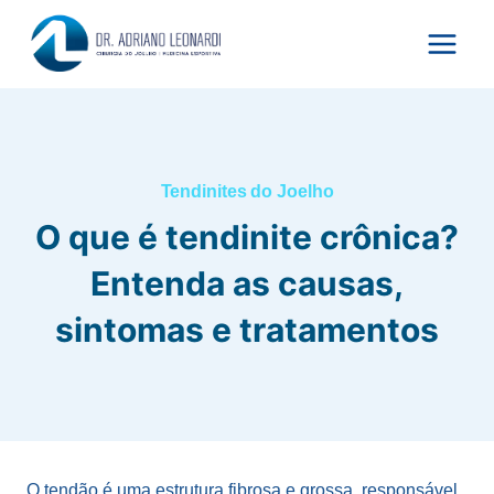
Pular
para
o
Conteúdo
Tendinites do Joelho
O que é tendinite crônica?
Entenda as causas,
sintomas e tratamentos
O tendão é uma estrutura fibrosa e grossa, responsável