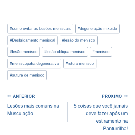
Tags
#
como evitar as Lesões meniscais
#
degeneração mixoide
do
Post:
#
Desbridamento meniscal
#
lesão do menisco
#
lesão menisco
#
lesão obliqua menisco
#
menisco
#
meniscopatia degenerativa
#
rotura menisco
#
sutura de menisco
Navegação
ANTERIOR
PRÓXIMO
de
Lesões mais comuns na
5 coisas que você jamais
Musculação
deve fazer após um
Post
estiramento na
Panturrilha!