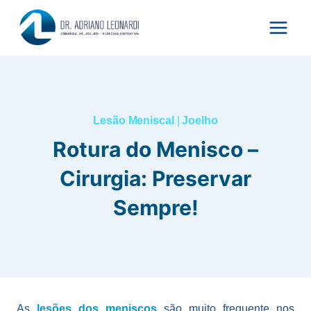
Pular
para
o
Conteúdo
Lesão Meniscal
|
Joelho
Rotura do Menisco –
Cirurgia: Preservar
Sempre!
As
lesões dos meniscos
são muito frequente nos