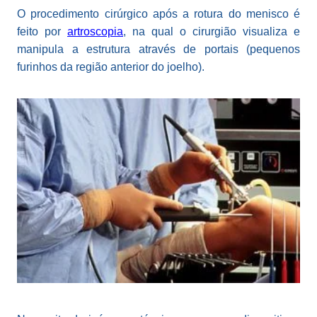
O procedimento cirúrgico após a rotura do menisco é
feito por
artroscopia
, na qual o cirurgião visualiza e
manipula a estrutura através de portais (pequenos
furinhos da região anterior do joelho).