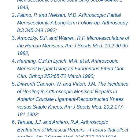
1948;
Fauno, P. and Nielsen, M.D. Arthroscopic Partial
Meniscectomy: A Long-term Follow-up. Arthroscopy
8:3 345-349 1992;
Arnoczky, S.P. and Warren, R.F. Microvasculature of
the Human Meniscus. Am J Sports Med. 10:2 90-95
1982;
Henning, C.H.m Lynch, M,A, et al. Arthroscopic
Meniscal Repair Using an Exogenous Fibrin Clot.
Clin. Orthop 252:65-72 March 1990;
Dilworth Cannon, W. and Vittori, J.M. The Incidence
of Healing in Arthroscopic Meniscal Repairs in
Anterior Cruciate Ligament-Reconstructed Knees
versus Stable Knees. Am J Sports Med. 20:2 177-
181 1992;
Tenuta, J.J. and Arciero, R.A. Arthroscopic
Evaluation of Meniscal Repairs – Factors that effect