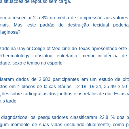
 situações de repouso sem carga.
dem acrescentar 2 a 8% na média de compressão aos valores
ormais. Mas, este padrão de destruição tecidual poder
ilaginosa?
zado na Baylor Colige of Medicine do Texas apresentado este
heumatology constatou, entretanto, menor incidência de a
dade, sexo e tempo no esporte.
isaram dados de 2.683 participantes em um estudo de oi
ostos em 4 blocos de faixas etárias: 12-18, 19-34, 35-49 e 5
ões sobre radiografias dos joelhos e os relatos de dor. Estas r
is tarde.
 diagnósticos, os pesquisadores classificaram 22,8 % dos p
lgum momento de suas vidas (incluindo atualmente) como p