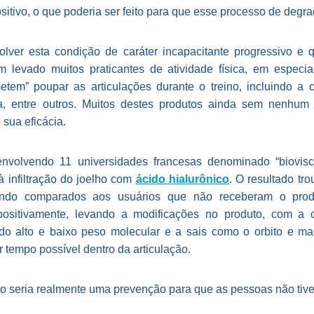
sitivo, o que poderia ser feito para que esse processo de degr
ver esta condição de caráter incapacitante progressivo e 
tem levado muitos praticantes de atividade física, em especi
tem” poupar as articulações durante o treino, incluindo a co
na, entre outros. Muitos destes produtos ainda sem nenhum
sua eficácia.
volvendo 11 universidades francesas denominado “biovisco
à infiltração do joelho com
ácido hialurônico
. O resultado tro
ndo comparados aos usuários que não receberam o produt
 positivamente, levando a modificações no produto, com a 
do alto e baixo peso molecular e a sais como o orbito e mani
 tempo possível dentro da articulação.
o seria realmente uma prevenção para que as pessoas não tive