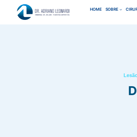
Pular
HOME
SOBRE
CIRU
para
o
Conteúdo
Lesão
D