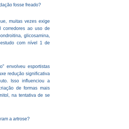
adação fosse freado?
que, muitas vezes exige
al corredores ao uso de
ndroitina, glicosamina,
 estudo com nível 1 de
” envolveu esportistas
uxe redução significativa
o. Isso influenciou a
criação de formas mais
tol, na tentativa de se
ram a artrose?