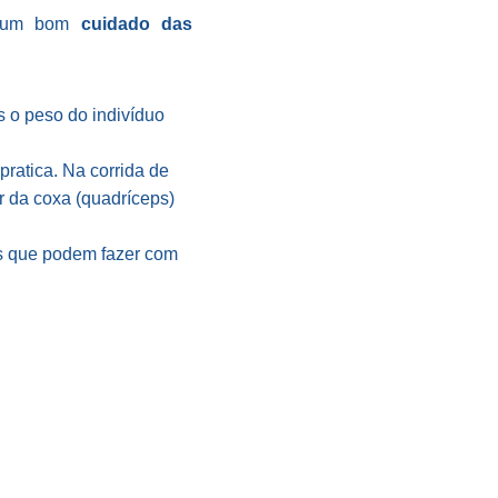
ra um bom
cuidado das
s o peso do indivíduo
ratica. Na corrida de
r da coxa (quadríceps)
os que podem fazer com