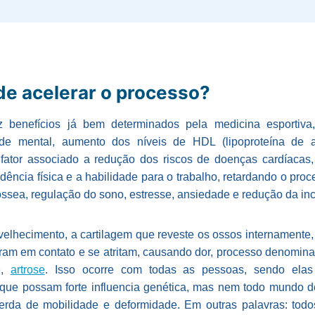
de acelerar o processo?
az benefícios já bem determinados pela medicina esportiva
de mental, aumento dos níveis de HDL (lipoproteína de 
, fator associado а redução dos riscos de doenças cardíacas
ncia física e a habilidade para o trabalho, retardando o pro
sea, regulação do sono, estresse, ansiedade e redução da inc
velhecimento, a cartilagem que reveste os ossos internamente
tram em contato e se atritam, causando dor, processo denomina
e,
artrose
. Isso ocorre com todas as pessoas, sendo elas a
 que possam forte influencia genética, mas nem todo mundo 
perda de mobilidade e deformidade. Em outras palavras: tod