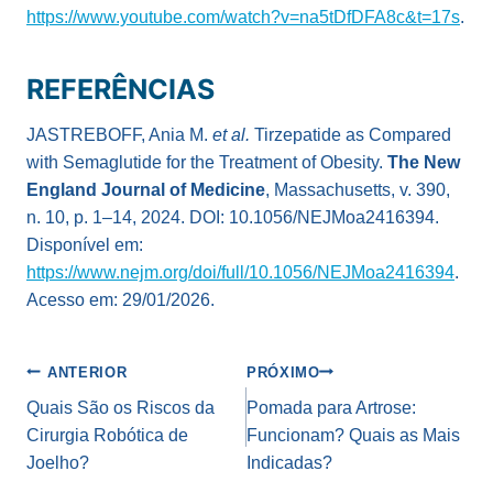
https://www.youtube.com/watch?v=na5tDfDFA8c&t=17s
.
REFERÊNCIAS
JASTREBOFF, Ania M.
et al.
Tirzepatide as Compared
with Semaglutide for the Treatment of Obesity.
The New
England Journal of Medicine
, Massachusetts, v. 390,
n. 10, p. 1–14, 2024. DOI: 10.1056/NEJMoa2416394.
Disponível em:
https://www.nejm.org/doi/full/10.1056/NEJMoa2416394
.
Acesso em: 29/01/2026.
Navegação
ANTERIOR
PRÓXIMO
de
Quais São os Riscos da
Pomada para Artrose:
Cirurgia Robótica de
Funcionam? Quais as Mais
Post
Joelho?
Indicadas?