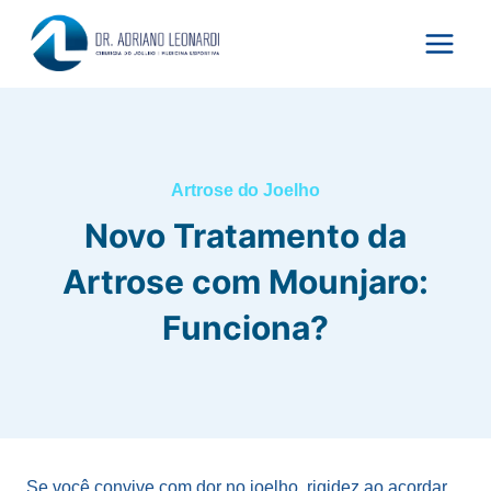
Pular
para
o
Conteúdo
Artrose do Joelho
Novo Tratamento da
Artrose com Mounjaro:
Funciona?
Se você convive com dor no joelho, rigidez ao acordar