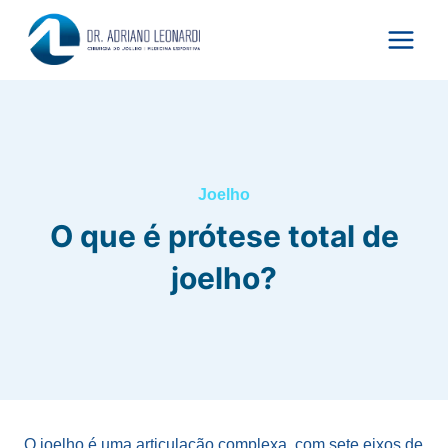
Pular
para
o
Conteúdo
Joelho
O que é prótese total de
joelho?
O joelho é uma articulação complexa, com sete eixos de