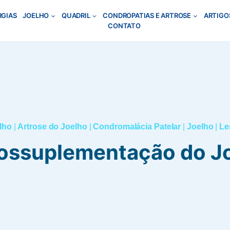
RGIAS
JOELHO
QUADRIL
CONDROPATIAS E ARTROSE
ARTIGO
CONTATO
elho
|
Artrose do Joelho
|
Condromalácia Patelar
|
Joelho
|
Le
ossuplementação do J