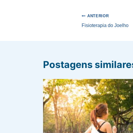
Post:
Navegaçã
ANTERIOR
Fisioterapia do Joelho
de
Post
Postagens similare