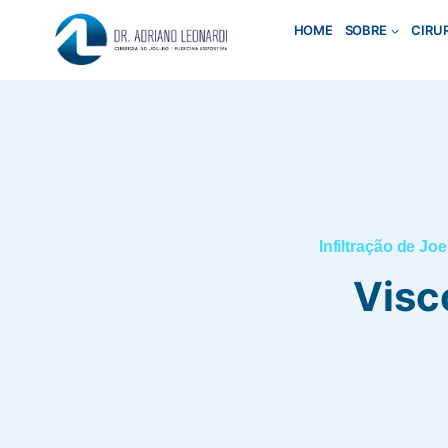
Pular
HOME
SOBRE
CIRU
para
o
Conteúdo
Infiltração de Jo
Visc