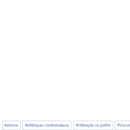
#
artrose
#
infiltraçao condromalacia
#
infiltração no joelho
#
Visco