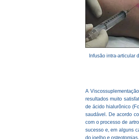
Infusão intra-articular 
A Viscossuplementação 
resultados muito satisf
de ácido hialurônico (F
saudável. De acordo co
com o processo de artro
sucesso e, em alguns ca
do joelho e osteotomias.