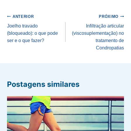
Navegação
ANTERIOR
PRÓXIMO
de
Joelho travado
Infiltração articular
(bloqueado): o que pode
(viscosuplementação) no
Post
ser e o que fazer?
tratamento de
Condropatias
Postagens similares