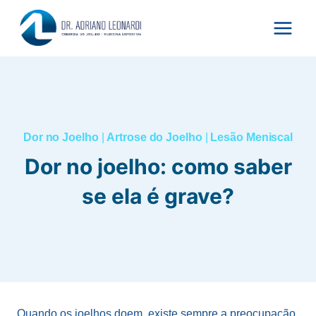
Pular
para
o
Conteúdo
Dor no Joelho
|
Artrose do Joelho
|
Lesão Meniscal
Dor no joelho: como saber
se ela é grave?
Quando os joelhos doem, existe sempre a preocupação