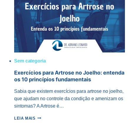
COMO
É
FEITA
E
QUANDO
É
INDICADA?
Sem categoria
Exercícios para Artrose no Joelho: entenda
os 10 princípios fundamentais
Sabia que existem exercícios para artrose no joelho,
que ajudam no controle da condição e amenizam os
sintomas? A Artrose é…
EXERCÍCIOS
LEIA MAIS
PARA
ARTROSE