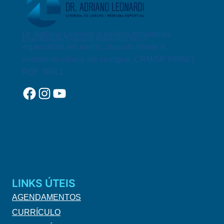
Dr. Adriano Leonardi é médico ortopedista
Logo Adriano Leonardi Horizontal Novo
especialista em joelho, atuando desde o
tratamento clínico até cirurgico. CRM/SP 99660 |
RQE 38911
Facebook
Instagram
YouTube
LINKS ÚTEIS
AGENDAMENTOS
CURRÍCULO