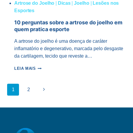
Artrose do Joelho
|
Dicas
|
Joelho
|
Lesões nos
Esportes
10 perguntas sobre a artrose do joelho em
quem pratica esporte
A artrose do joelho é uma doença de caráter
inflamatório e degenerativo, marcada pelo desgaste
da cartilagem, tecido que reveste a…
10
LEIA MAIS
PERGUNTAS
SOBRE
A
Navegação
Página
1
2
ARTROSE
da
DO
Seguinte
JOELHO
Página
EM
QUEM
PRATICA
ESPORTE