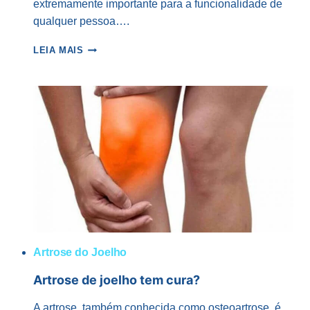
extremamente importante para a funcionalidade de
qualquer pessoa….
TERAPIA
LEIA MAIS
REGENERATIVA
PARA
RECONSTRUÇÃO
DE
CARTILAGEM
Artrose do Joelho
Artrose de joelho tem cura?
A artrose, também conhecida como osteoartrose, é