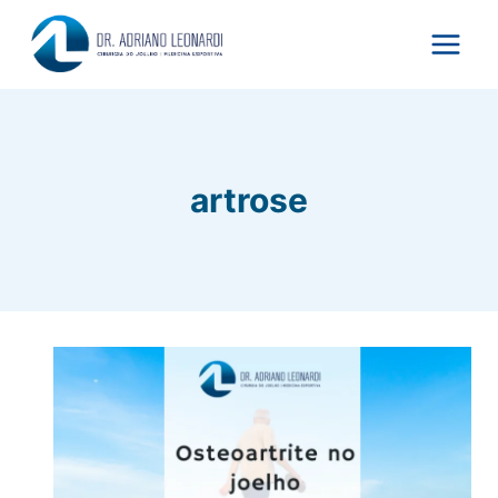
Pular
para
o
Conteúdo
artrose