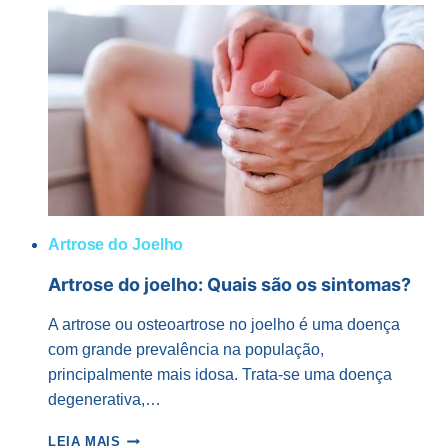
NO
JOELHO:
ENTENDA
OS
10
PRINCÍPIOS
FUNDAMENTAIS
Artrose do Joelho
Artrose do joelho: Quais são os sintomas?
A artrose ou osteoartrose no joelho é uma doença
com grande prevalência na população,
principalmente mais idosa. Trata-se uma doença
degenerativa,…
ARTROSE
LEIA MAIS