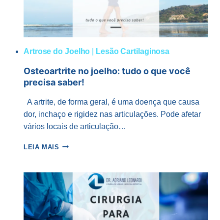
Artrose do Joelho
|
Lesão Cartilaginosa
Osteoartrite no joelho: tudo o que você
precisa saber!
A artrite, de forma geral, é uma doença que causa
dor, inchaço e rigidez nas articulações. Pode afetar
vários locais de articulação…
OSTEOARTRITE
LEIA MAIS
NO
JOELHO:
TUDO
O
QUE
VOCÊ
PRECISA