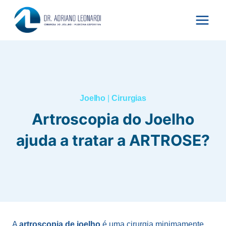
Pular
para
o
Conteúdo
Joelho
|
Cirurgias
Artroscopia do Joelho
ajuda a tratar a ARTROSE?
A
artroscopia de joelho
é uma cirurgia minimamente