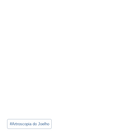
Tags
#
Artroscopia do Joelho
do