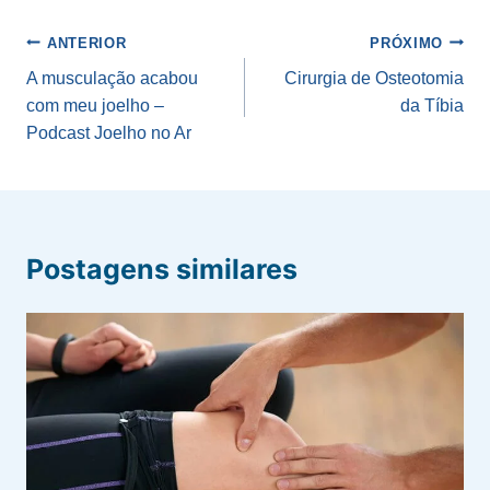
Post:
Navegação
ANTERIOR
PRÓXIMO
de
A musculação acabou
Cirurgia de Osteotomia
com meu joelho –
da Tíbia
Post
Podcast Joelho no Ar
Postagens similares